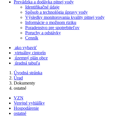
Prevádzka a dodávka pitnej vody
Identifikačné údaje
Spôsob a technológia úpravy vody
Výsledky monitorovania kvality pitnej vody
Informácie o možnom riziku
Poradenstvo pre spotrebiteľov
Poruchy a odstávky
Cenník
ako vybaviť
virtuálny cintorín
územný plán obce
úradná tabuľa
Úvodná stránka
Úrad
Dokumenty
ostatné
VZN
Verejné vyhlášky
Hospodárenie
ostatné