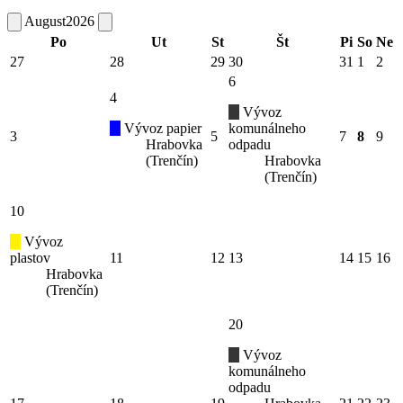
August
2026
Po
Ut
St
Št
Pi
So
Ne
27
28
29
30
31
1
2
6
4
Vývoz
Vývoz papier
komunálneho
3
5
7
8
9
Hrabovka
odpadu
(Trenčín)
Hrabovka
(Trenčín)
10
Vývoz
plastov
11
12
13
14
15
16
Hrabovka
(Trenčín)
20
Vývoz
komunálneho
odpadu