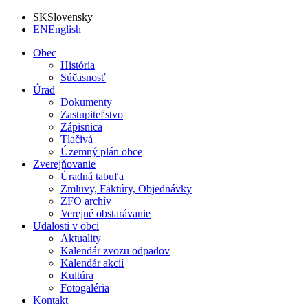
SK
Slovensky
EN
English
Obec
História
Súčasnosť
Úrad
Dokumenty
Zastupiteľstvo
Zápisnica
Tlačivá
Územný plán obce
Zverejňovanie
Úradná tabuľa
Zmluvy, Faktúry, Objednávky
ZFO archív
Verejné obstarávanie
Udalosti v obci
Aktuality
Kalendár zvozu odpadov
Kalendár akcií
Kultúra
Fotogaléria
Kontakt