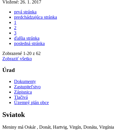
Vložené:
26. 1. 2017
prvá stránka
predchádzajúca stránka
1
2
3
ďalšia stránka
posledná stránka
Zobrazené
1
-
20
z 62
Zobraziť všetko
Úrad
Dokumenty
Zastupiteľstvo
Zápisnica
Tlačivá
Územný plán obce
Sviatok
Meniny má
Oskár
, Donát, Hartvig, Virgín, Donáta, Virgínia