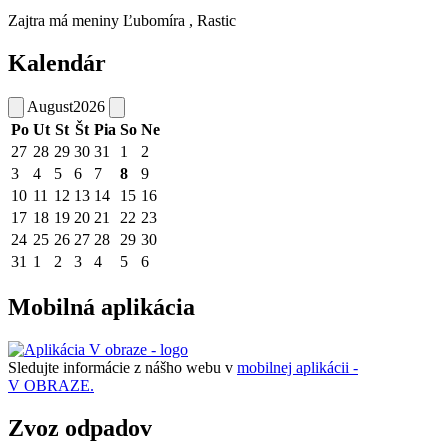
Zajtra má meniny
Ľubomíra
, Rastic
Kalendár
August
2026
Po
Ut
St
Št
Pia
So
Ne
27
28
29
30
31
1
2
3
4
5
6
7
8
9
10
11
12
13
14
15
16
17
18
19
20
21
22
23
24
25
26
27
28
29
30
31
1
2
3
4
5
6
Mobilná aplikácia
Sledujte informácie z nášho webu v
mobilnej aplikácii -
V OBRAZE.
Zvoz odpadov