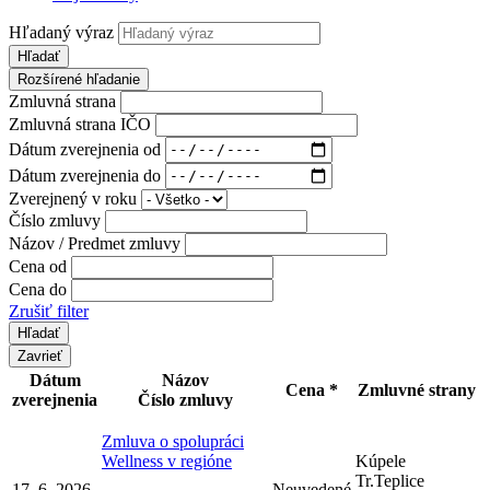
Hľadaný výraz
Hľadať
Rozšírené hľadanie
Zmluvná strana
Zmluvná strana IČO
Dátum zverejnenia od
Dátum zverejnenia do
Zverejnený v roku
Číslo zmluvy
Názov / Predmet zmluvy
Cena od
Cena do
Zrušiť filter
Zavrieť
Dátum
Názov
Cena *
Zmluvné strany
zverejnenia
Číslo zmluvy
Zmluva o spolupráci
Wellness v regióne
Kúpele
Tr.Teplice
17. 6. 2026
Neuvedené