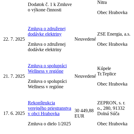
Nitra
Dodatok č. 1 k Zmluve
o výkone činnosti
Obec Hrabovka
Zmluva o združenej
dodávke elektriny
ZSE Energia, a.s.
22. 7. 2025
Neuvedené
Zmluva o združenej
Obec Hrabovka
dodávke elektriny
Zmluva o spolupráci
Kúpele
Wellness v regióne
Tr.Teplice
21. 7. 2025
Neuvedené
Zmluva o spolupráci
Obec Hrabovka
Wellness v regióne
Rekonštrukcia
ZEPRON, s. r.
verejného priestranstva
o., 280, 91332
30 449,88
17. 6. 2025
v obci Hrabovka
Dolná Súča
EUR
Zmluva o dielo 1/2025
Obec Hrabovka