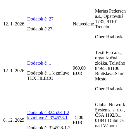
Marius Pedersen
a.s., Opatovská
Dodatok č. 27
1735, 91101
12. 1. 2026
Neuvedené
Trencin
Dodatok č.27
Obec Hrabovka
TextilEco a. s.,
organizačná
Dodatok č. 1
zložka, Tolstého
960,00
849/5, 81106
12. 1. 2026
Dodatok č. 1 k zmluve
EUR
Bratislava-Staré
TEXTILECO
Mesto
Obec Hrabovka
Global Network
Systems, s. r. o.,
Dodatok č.324528-1-2
ČSA 1192/31,
15,00
k zmluve č. 324528-1
8. 12. 2025
01841 Dubnica
EUR
nad Váhom
Dodatok č. 324528-1-2