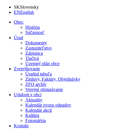
SK
Slovensky
EN
English
Obec
História
Súčasnosť
Úrad
Dokumenty
Zastupiteľstvo
Zápisnica
Tlačivá
Územný plán obce
Zverejňovanie
Úradná tabuľa
Zmluvy, Faktúry, Objednávky
ZFO archív
Verejné obstarávanie
Udalosti v obci
Aktuality
Kalendár zvozu odpadov
Kalendár akcií
Kultúra
Fotogaléria
Kontakt