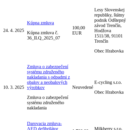
Lesy Slovenskej
republiky, štátny
podnik Odštepný
Kúpna zmluva
závod Trenčín,
100,00
24. 4. 2025
Hodžova
Kúpna zmluva č.
EUR
1511/38, 91101
36_II.Q_2025_07
Trenčín
Obec Hrabovka
Zmluva o zabezpečení
systému združeného
nakladania s odpadmi z
obalov a neobalových
E-cycling s.r.o.
10. 3. 2025
Neuvedené
výrobkov
Obec Hrabovka
Zmluva o zabezpečení
systému združeného
nakladania
Darovacia zmluva-
AED defibrilátor
Milkberry s.r.o.