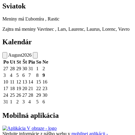
Sviatok
Meniny má
Ľubomíra
, Rastic
Zajtra má meniny
Vavrinec
, Lars, Laurenc, Laurus, Lorenc, Vavro
Kalendár
August
2026
Po
Ut
St
Št
Pia
So
Ne
27
28
29
30
31
1
2
3
4
5
6
7
8
9
10
11
12
13
14
15
16
17
18
19
20
21
22
23
24
25
26
27
28
29
30
31
1
2
3
4
5
6
Mobilná aplikácia
Sledujte informácie z nášho webu v
mobilnej aplikácii -