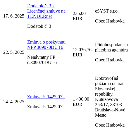
Dodatok č. 3 k
Licenčnej zmluve na
eSYST s.r.o.
235,00
17. 6. 2025
TENDERnet
EUR
Obec Hrabovka
Dodatok č. 3
Zmluva o poskytnutí
Pôdohospodárska
NFP 309070DUT6
12 036,76
platobná agentúra
22. 5. 2025
EUR
Nenávratný FP
Obec Hrabovka
č.309070DUT6
Dobrovoľná
požiarna ochrana
Slovenskej
republiky,
Zmluva č. 1425 072
1 400,00
Kutuzovova
24. 4. 2025
EUR
253/17, 83103
Zmluva č. 1425 072
Bratislava-Nové
Mesto
Obec Hrabovka