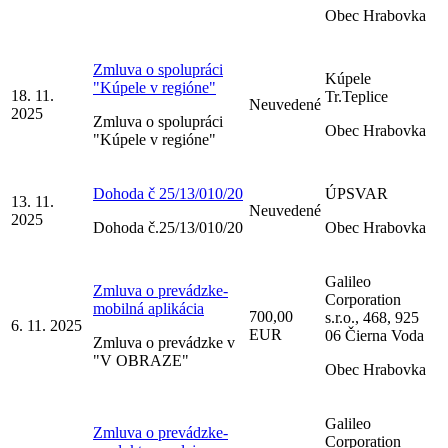
Obec Hrabovka
Zmluva o spolupráci
Kúpele
"Kúpele v regióne"
18. 11.
Tr.Teplice
Neuvedené
2025
Zmluva o spolupráci
Obec Hrabovka
"Kúpele v regióne"
Dohoda č 25/13/010/20
ÚPSVAR
13. 11.
Neuvedené
2025
Dohoda č.25/13/010/20
Obec Hrabovka
Galileo
Zmluva o prevádzke-
Corporation
mobilná aplikácia
700,00
s.r.o., 468, 925
6. 11. 2025
EUR
06 Čierna Voda
Zmluva o prevádzke v
"V OBRAZE"
Obec Hrabovka
Galileo
Zmluva o prevádzke-
Corporation