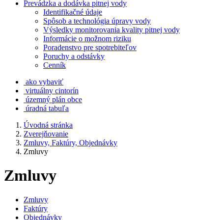
Prevádzka a dodávka pitnej vody
Identifikačné údaje
Spôsob a technológia úpravy vody
Výsledky monitorovania kvality pitnej vody
Informácie o možnom riziku
Poradenstvo pre spotrebiteľov
Poruchy a odstávky
Cenník
ako vybaviť
virtuálny cintorín
územný plán obce
úradná tabuľa
Úvodná stránka
Zverejňovanie
Zmluvy, Faktúry, Objednávky
Zmluvy
Zmluvy
Zmluvy
Faktúry
Objednávky