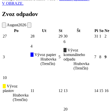
V OBRAZE.
Zvoz odpadov
August
2026
Po
Ut
St
Št
Pi
So
Ne
27
28
29
30
31
1
2
6
4
Vývoz
Vývoz papier
komunálneho
3
5
7
8
9
Hrabovka
odpadu
(Trenčín)
Hrabovka
(Trenčín)
10
Vývoz
plastov
11
12
13
14
15
16
Hrabovka
(Trenčín)
20