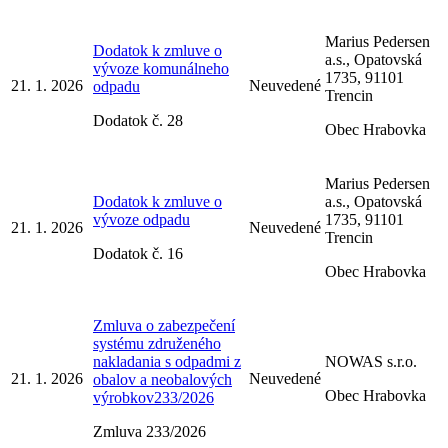
Marius Pedersen
Dodatok k zmluve o
a.s., Opatovská
vývoze komunálneho
1735, 91101
21. 1. 2026
Neuvedené
odpadu
Trencin
Dodatok č. 28
Obec Hrabovka
Marius Pedersen
Dodatok k zmluve o
a.s., Opatovská
vývoze odpadu
1735, 91101
21. 1. 2026
Neuvedené
Trencin
Dodatok č. 16
Obec Hrabovka
Zmluva o zabezpečení
systému združeného
nakladania s odpadmi z
NOWAS s.r.o.
21. 1. 2026
Neuvedené
obalov a neobalových
Obec Hrabovka
výrobkov233/2026
Zmluva 233/2026