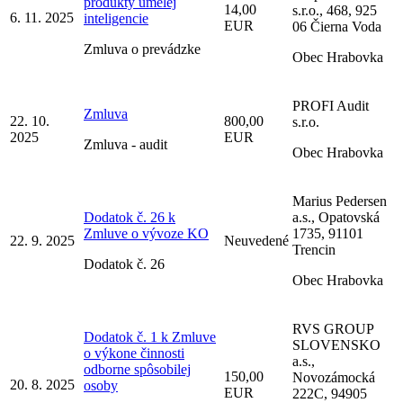
produkty umelej
14,00
s.r.o., 468, 925
6. 11. 2025
inteligencie
EUR
06 Čierna Voda
Zmluva o prevádzke
Obec Hrabovka
PROFI Audit
Zmluva
22. 10.
800,00
s.r.o.
2025
EUR
Zmluva - audit
Obec Hrabovka
Marius Pedersen
Dodatok č. 26 k
a.s., Opatovská
Zmluve o vývoze KO
1735, 91101
22. 9. 2025
Neuvedené
Trencin
Dodatok č. 26
Obec Hrabovka
RVS GROUP
Dodatok č. 1 k Zmluve
SLOVENSKO
o výkone činnosti
a.s.,
odborne spôsobilej
150,00
Novozámocká
20. 8. 2025
osoby
EUR
222C, 94905