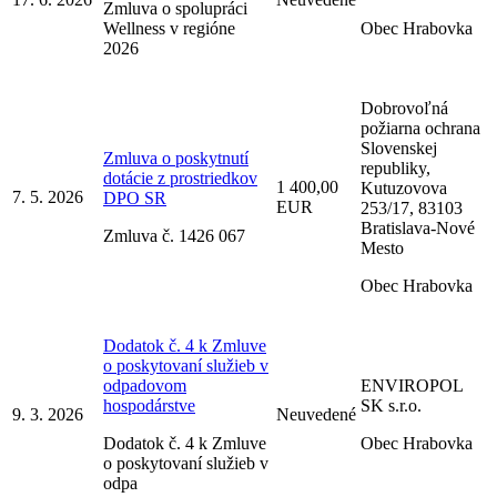
Zmluva o spolupráci
Wellness v regióne
Obec Hrabovka
2026
Dobrovoľná
požiarna ochrana
Slovenskej
Zmluva o poskytnutí
republiky,
dotácie z prostriedkov
1 400,00
Kutuzovova
7. 5. 2026
DPO SR
EUR
253/17, 83103
Bratislava-Nové
Zmluva č. 1426 067
Mesto
Obec Hrabovka
Dodatok č. 4 k Zmluve
o poskytovaní služieb v
odpadovom
ENVIROPOL
hospodárstve
SK s.r.o.
9. 3. 2026
Neuvedené
Dodatok č. 4 k Zmluve
Obec Hrabovka
o poskytovaní služieb v
odpa