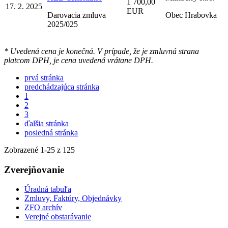
1 700,00
17. 2. 2025
EUR
Darovacia zmluva
Obec Hrabovka
2025/025
* Uvedená cena je konečná. V prípade, že je zmluvná strana
platcom DPH, je cena uvedená vrátane DPH.
prvá stránka
predchádzajúca stránka
1
2
3
ďalšia stránka
posledná stránka
Zobrazené
1
-
25
z 125
Zverejňovanie
Úradná tabuľa
Zmluvy, Faktúry, Objednávky
ZFO archív
Verejné obstarávanie