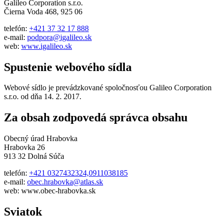
Galileo Corporation s.r.o.
Čierna Voda 468, 925 06
telefón:
+421 37 32 17 888
e-mail:
podpora@igalileo.sk
web:
www.igalileo.sk
Spustenie webového sídla
Webové sídlo je prevádzkované spoločnosťou Galileo Corporation
s.r.o. od dňa 14. 2. 2017.
Za obsah zodpovedá správca obsahu
Obecný úrad Hrabovka
Hrabovka 26
913 32 Dolná Súča
telefón:
+421 0327432324,0911038185
e-mail:
obec.hrabovka@atlas.sk
web: www.obec-hrabovka.sk
Sviatok