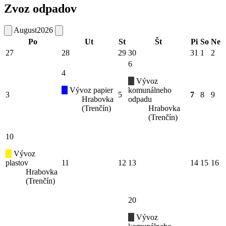
Zvoz odpadov
August
2026
Po
Ut
St
Št
Pi
So
Ne
27
28
29
30
31
1
2
6
4
Vývoz
Vývoz papier
komunálneho
3
5
7
8
9
Hrabovka
odpadu
(Trenčín)
Hrabovka
(Trenčín)
10
Vývoz
plastov
11
12
13
14
15
16
Hrabovka
(Trenčín)
20
Vývoz