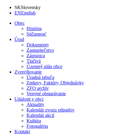
SK
Slovensky
EN
English
Obec
História
Súčasnosť
Úrad
Dokumenty
Zastupiteľstvo
Zápisnica
Tlačivá
Územný plán obce
Zverejňovanie
Úradná tabuľa
Zmluvy, Faktúry, Objednávky
ZFO archív
Verejné obstarávanie
Udalosti v obci
Aktuality
Kalendár zvozu odpadov
Kalendár akcií
Kultúra
Fotogaléria
Kontakt