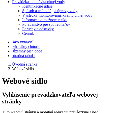
Prevádzka a dodávka pitnej vody
Identifikačné údaje
Spôsob a technológia úpravy vody
Výsledky monitorovania kvality pitnej vody
Informácie o možnom riziku
Poradenstvo pre spotrebiteľov
Poruchy a odstávky
Cenník
ako vybaviť
virtuálny cintorín
územný plán obce
úradná tabuľa
Úvodná stránka
Webové sídlo
Webové sídlo
Vyhlásenie prevádzkovateľa webovej
stránky
Túto webovú stránku a mobilnú aplikáciu prevádzkuje Obec