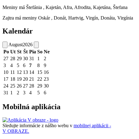
Meniny má
Štefánia
, Kajetán, Afra, Afrodita, Kajetána, Štefana
Zajtra má meniny
Oskár
, Donát, Hartvig, Virgín, Donáta, Virgínia
Kalendár
August
2026
Po
Ut
St
Št
Pia
So
Ne
27
28
29
30
31
1
2
3
4
5
6
7
8
9
10
11
12
13
14
15
16
17
18
19
20
21
22
23
24
25
26
27
28
29
30
31
1
2
3
4
5
6
Mobilná aplikácia
Sledujte informácie z nášho webu v
mobilnej aplikácii -
V OBRAZE.