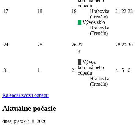
komunálneho
odpadu
17
18
19
Hrabovka
21
22
23
(Trenčín)
Vývoz sklo
Hrabovka
(Trenčín)
24
25
26
27
28
29
30
3
Vývoz
komunálneho
31
1
2
4
5
6
odpadu
Hrabovka
(Trenčín)
Kalendár zvozu odpadu
Aktuálne počasie
dnes, piatok 7. 8. 2026