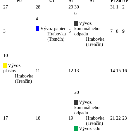
Po
Ut
St
Št
Pi
So
Ne
27
28
29
30
31
1
2
6
4
Vývoz
Vývoz papier
komunálneho
3
5
7
8
9
Hrabovka
odpadu
(Trenčín)
Hrabovka
(Trenčín)
10
Vývoz
plastov
11
12
13
14
15
16
Hrabovka
(Trenčín)
20
Vývoz
komunálneho
odpadu
17
18
19
Hrabovka
21
22
23
(Trenčín)
Vývoz sklo