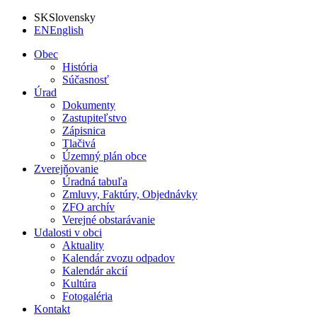
SK
Slovensky
EN
English
Obec
História
Súčasnosť
Úrad
Dokumenty
Zastupiteľstvo
Zápisnica
Tlačivá
Územný plán obce
Zverejňovanie
Úradná tabuľa
Zmluvy, Faktúry, Objednávky
ZFO archív
Verejné obstarávanie
Udalosti v obci
Aktuality
Kalendár zvozu odpadov
Kalendár akcií
Kultúra
Fotogaléria
Kontakt