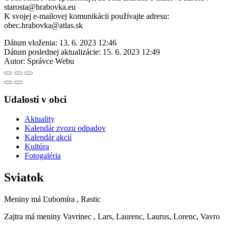
starosta@hrabovka.eu
K svojej e-mailovej komunikácii používajte adresu:
obec.hrabovka@atlas.sk
Dátum vloženia:
13. 6. 2023 12:46
Dátum poslednej aktualizácie:
15. 6. 2023 12:49
Autor:
Správce Webu
Udalosti v obci
Aktuality
Kalendár zvozu odpadov
Kalendár akcií
Kultúra
Fotogaléria
Sviatok
Meniny má
Ľubomíra
, Rastic
Zajtra má meniny
Vavrinec
, Lars, Laurenc, Laurus, Lorenc, Vavro