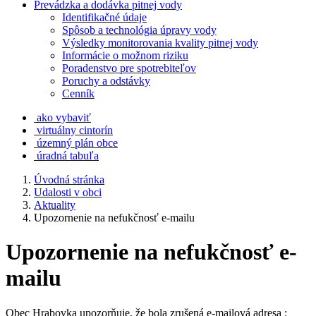
Prevádzka a dodávka pitnej vody
Identifikačné údaje
Spôsob a technológia úpravy vody
Výsledky monitorovania kvality pitnej vody
Informácie o možnom riziku
Poradenstvo pre spotrebiteľov
Poruchy a odstávky
Cenník
ako vybaviť
virtuálny cintorín
územný plán obce
úradná tabuľa
Úvodná stránka
Udalosti v obci
Aktuality
Upozornenie na nefukčnosť e-mailu
Upozornenie na nefukčnosť e-
mailu
Obec Hrabovka upozorňuje, že bola zrušená e-mailová adresa :