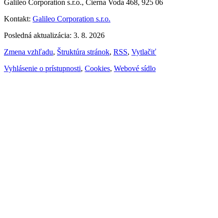
Galileo Corporation s.r.o., Čierna Voda 468, 925 06
Kontakt:
Galileo Corporation s.r.o.
Posledná aktualizácia: 3. 8. 2026
Zmena vzhľadu
,
Štruktúra stránok
,
RSS
,
Vytlačiť
Vyhlásenie o prístupnosti
,
Cookies
,
Webové sídlo