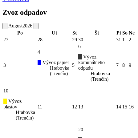
Zvoz odpadov
August
2026
Po
Ut
St
Št
Pi
So
Ne
27
28
29
30
31
1
2
6
4
Vývoz
Vývoz papier
komunálneho
3
5
7
8
9
Hrabovka
odpadu
(Trenčín)
Hrabovka
(Trenčín)
10
Vývoz
plastov
11
12
13
14
15
16
Hrabovka
(Trenčín)
20