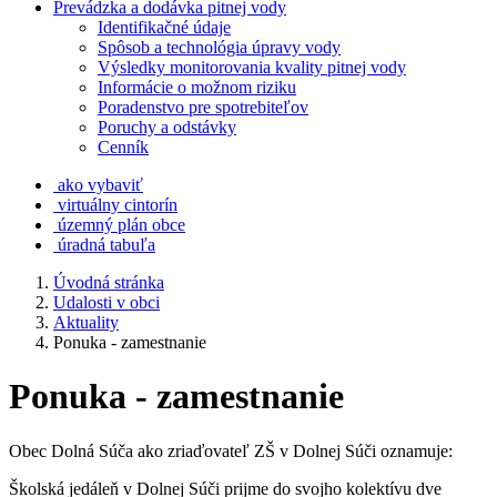
Prevádzka a dodávka pitnej vody
Identifikačné údaje
Spôsob a technológia úpravy vody
Výsledky monitorovania kvality pitnej vody
Informácie o možnom riziku
Poradenstvo pre spotrebiteľov
Poruchy a odstávky
Cenník
ako vybaviť
virtuálny cintorín
územný plán obce
úradná tabuľa
Úvodná stránka
Udalosti v obci
Aktuality
Ponuka - zamestnanie
Ponuka - zamestnanie
Obec Dolná Súča ako zriaďovateľ ZŠ v Dolnej Súči oznamuje:
Školská jedáleň v Dolnej Súči prijme do svojho kolektívu dve