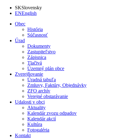
SK
Slovensky
EN
English
Obec
História
Súčasnosť
Úrad
Dokumenty
Zastupiteľstvo
Zápisnica
Tlačivá
Územný plán obce
Zverejňovanie
Úradná tabuľa
Zmluvy, Faktúry, Objednávky
ZFO archív
Verejné obstarávanie
Udalosti v obci
Aktuality
Kalendár zvozu odpadov
Kalendár akcií
Kultúra
Fotogaléria
Kontakt