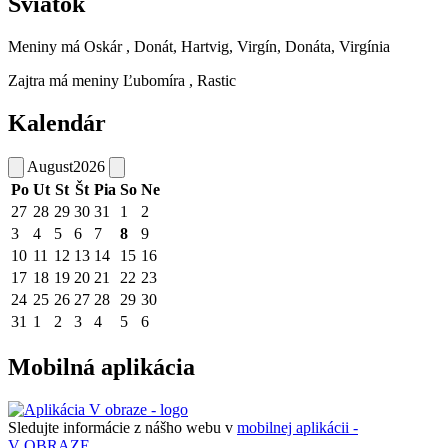
Sviatok
Meniny má
Oskár
, Donát, Hartvig, Virgín, Donáta, Virgínia
Zajtra má meniny
Ľubomíra
, Rastic
Kalendár
August
2026
Po
Ut
St
Št
Pia
So
Ne
27
28
29
30
31
1
2
3
4
5
6
7
8
9
10
11
12
13
14
15
16
17
18
19
20
21
22
23
24
25
26
27
28
29
30
31
1
2
3
4
5
6
Mobilná aplikácia
Sledujte informácie z nášho webu v
mobilnej aplikácii -
V OBRAZE.