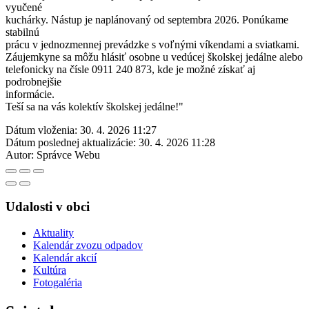
vyučené
kuchárky. Nástup je naplánovaný od septembra 2026. Ponúkame
stabilnú
prácu v jednozmennej prevádzke s voľnými víkendami a sviatkami.
Záujemkyne sa môžu hlásiť osobne u vedúcej školskej jedálne alebo
telefonicky na čísle 0911 240 873, kde je možné získať aj
podrobnejšie
informácie.
Teší sa na vás kolektív školskej jedálne!"
Dátum vloženia:
30. 4. 2026 11:27
Dátum poslednej aktualizácie:
30. 4. 2026 11:28
Autor:
Správce Webu
Udalosti v obci
Aktuality
Kalendár zvozu odpadov
Kalendár akcií
Kultúra
Fotogaléria