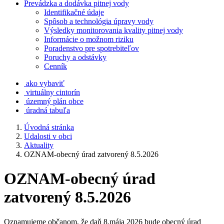
Prevádzka a dodávka pitnej vody
Identifikačné údaje
Spôsob a technológia úpravy vody
Výsledky monitorovania kvality pitnej vody
Informácie o možnom riziku
Poradenstvo pre spotrebiteľov
Poruchy a odstávky
Cenník
ako vybaviť
virtuálny cintorín
územný plán obce
úradná tabuľa
Úvodná stránka
Udalosti v obci
Aktuality
OZNAM-obecný úrad zatvorený 8.5.2026
OZNAM-obecný úrad
zatvorený 8.5.2026
Oznamujeme občanom, že daň 8.mája 2026 bude obecný úrad