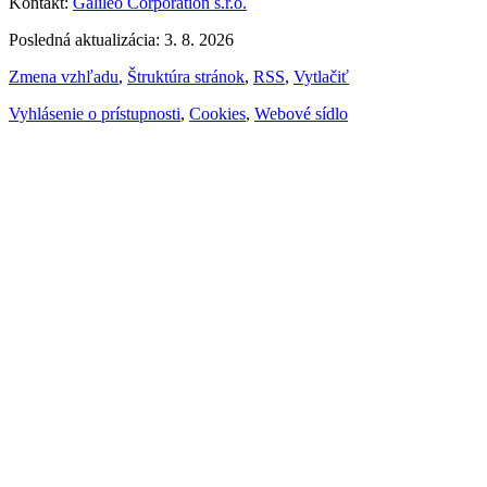
Kontakt:
Galileo Corporation s.r.o.
Posledná aktualizácia: 3. 8. 2026
Zmena vzhľadu
,
Štruktúra stránok
,
RSS
,
Vytlačiť
Vyhlásenie o prístupnosti
,
Cookies
,
Webové sídlo