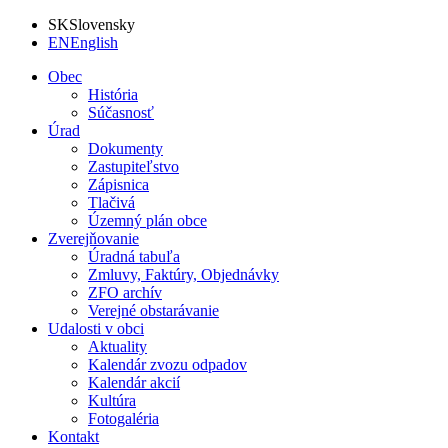
SK
Slovensky
EN
English
Obec
História
Súčasnosť
Úrad
Dokumenty
Zastupiteľstvo
Zápisnica
Tlačivá
Územný plán obce
Zverejňovanie
Úradná tabuľa
Zmluvy, Faktúry, Objednávky
ZFO archív
Verejné obstarávanie
Udalosti v obci
Aktuality
Kalendár zvozu odpadov
Kalendár akcií
Kultúra
Fotogaléria
Kontakt