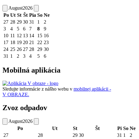
August
2026
Po
Ut
St
Št
Pia
So
Ne
27
28
29
30
31
1
2
3
4
5
6
7
8
9
10
11
12
13
14
15
16
17
18
19
20
21
22
23
24
25
26
27
28
29
30
31
1
2
3
4
5
6
Mobilná aplikácia
Sledujte informácie z nášho webu v
mobilnej aplikácii -
V OBRAZE.
Zvoz odpadov
August
2026
Po
Ut
St
Št
Pi
So
Ne
27
28
29
30
31
1
2