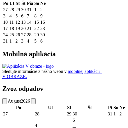
Po
Ut
St
Št
Pia
So
Ne
27
28
29
30
31
1
2
3
4
5
6
7
8
9
10
11
12
13
14
15
16
17
18
19
20
21
22
23
24
25
26
27
28
29
30
31
1
2
3
4
5
6
Mobilná aplikácia
Sledujte informácie z nášho webu v
mobilnej aplikácii -
V OBRAZE.
Zvoz odpadov
August
2026
Po
Ut
St
Št
Pi
So
Ne
27
28
29
30
31
1
2
6
4