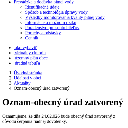
Prevádzka a dodávka pitnej vody
Identifikačné údaje
Spôsob a technológia úpravy vody
Výsledky monitorovania kvality pitnej vody
Informácie o možnom riziku
Poradenstvo pre spotrebiteľov
Poruchy a odstávky
Cenník
ako vybaviť
virtuálny cintorín
územný plán obce
úradná tabuľa
Úvodná stránka
Udalosti v obci
Aktuality
Oznam-obecný úrad zatvorený
Oznam-obecný úrad zatvorený
Oznamujeme, že dňa 24.02.026 bude obecný úrad zatvorený z
dôvodu čerpania riadnej dovolenky.