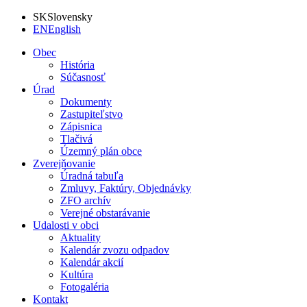
SK
Slovensky
EN
English
Obec
História
Súčasnosť
Úrad
Dokumenty
Zastupiteľstvo
Zápisnica
Tlačivá
Územný plán obce
Zverejňovanie
Úradná tabuľa
Zmluvy, Faktúry, Objednávky
ZFO archív
Verejné obstarávanie
Udalosti v obci
Aktuality
Kalendár zvozu odpadov
Kalendár akcií
Kultúra
Fotogaléria
Kontakt