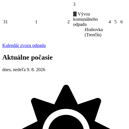
3
Vývoz
komunálneho
31
1
2
4
5
6
odpadu
Hrabovka
(Trenčín)
Kalendár zvozu odpadu
Aktuálne počasie
dnes, nedeľa 9. 8. 2026