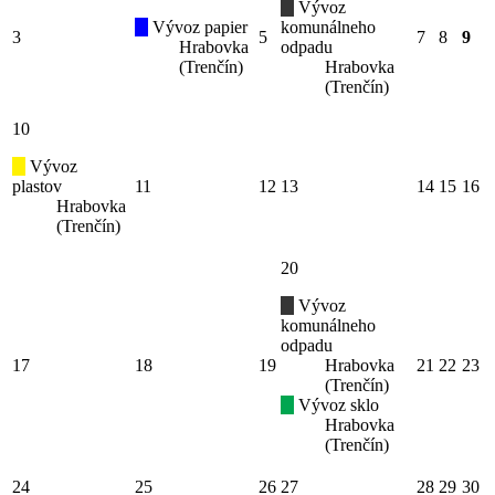
Vývoz
Vývoz papier
komunálneho
3
5
7
8
9
Hrabovka
odpadu
(Trenčín)
Hrabovka
(Trenčín)
10
Vývoz
plastov
11
12
13
14
15
16
Hrabovka
(Trenčín)
20
Vývoz
komunálneho
odpadu
17
18
19
Hrabovka
21
22
23
(Trenčín)
Vývoz sklo
Hrabovka
(Trenčín)
24
25
26
27
28
29
30