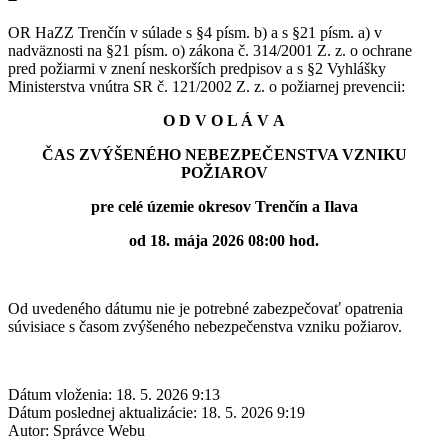
OR HaZZ Trenčín v súlade s §4 písm. b) a s §21 písm. a) v
nadväznosti na §21 písm. o) zákona č. 314/2001 Z. z. o ochrane
pred požiarmi v znení neskorších predpisov a s §2 Vyhlášky
Ministerstva vnútra SR č. 121/2002 Z. z. o požiarnej prevencii:
O D V O L Á V A
ČAS ZVÝŠENÉHO NEBEZPEČENSTVA VZNIKU
POŽIAROV
pre celé územie okresov Trenčín a Ilava
od 18. mája 2026 08:00 hod.
Od uvedeného dátumu nie je potrebné zabezpečovať opatrenia
súvisiace s časom zvýšeného nebezpečenstva vzniku požiarov.
Dátum vloženia:
18. 5. 2026 9:13
Dátum poslednej aktualizácie:
18. 5. 2026 9:19
Autor:
Správce Webu