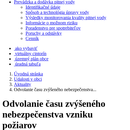
Prevádzka a dodávka pitnej vody
Identifikačné údaje
Spôsob a technológia úpravy vody
Výsledky monitorovania kvality pitnej vody
Informácie o možnom riziku
Poradenstvo pre spotrebiteľov
Poruchy a odstávky
Cenník
ako vybaviť
virtuálny cintorín
územný plán obce
úradná tabuľa
Úvodná stránka
Udalosti v obci
Aktuality
Odvolanie času zvýšeného nebezpečenstva...
Odvolanie času zvýšeného
nebezpečenstva vzniku
požiarov