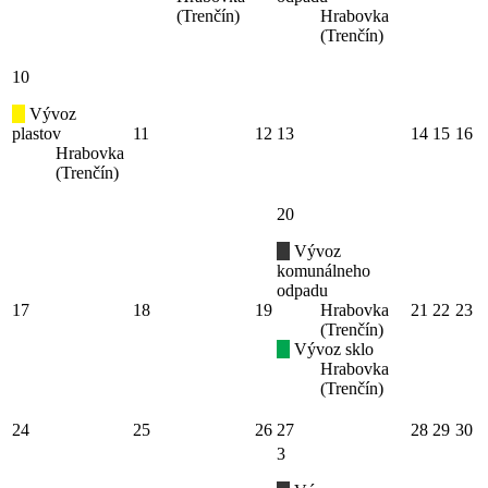
(Trenčín)
Hrabovka
(Trenčín)
10
Vývoz
plastov
11
12
13
14
15
16
Hrabovka
(Trenčín)
20
Vývoz
komunálneho
odpadu
17
18
19
Hrabovka
21
22
23
(Trenčín)
Vývoz sklo
Hrabovka
(Trenčín)
24
25
26
27
28
29
30
3