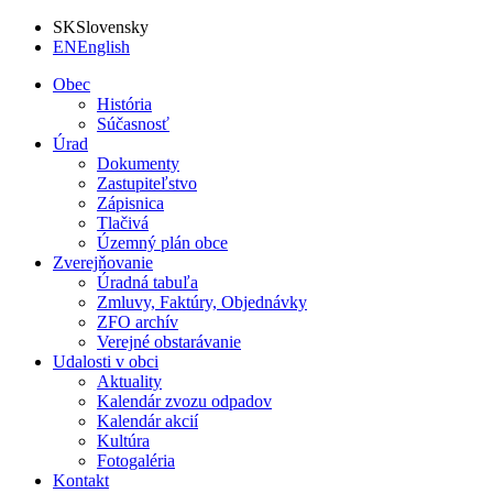
SK
Slovensky
EN
English
Obec
História
Súčasnosť
Úrad
Dokumenty
Zastupiteľstvo
Zápisnica
Tlačivá
Územný plán obce
Zverejňovanie
Úradná tabuľa
Zmluvy, Faktúry, Objednávky
ZFO archív
Verejné obstarávanie
Udalosti v obci
Aktuality
Kalendár zvozu odpadov
Kalendár akcií
Kultúra
Fotogaléria
Kontakt