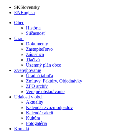
SK
Slovensky
EN
English
Obec
História
Súčasnosť
Úrad
Dokumenty
Zastupiteľstvo
Zápisnica
Tlačivá
Územný plán obce
Zverejňovanie
Úradná tabuľa
Zmluvy, Faktúry, Objednávky
ZFO archív
Verejné obstarávanie
Udalosti v obci
Aktuality
Kalendár zvozu odpadov
Kalendár akcií
Kultúra
Fotogaléria
Kontakt