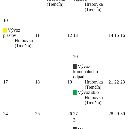
(Trenčín)
Hrabovka
(Trenčín)
10
Vývoz
plastov
11
12
13
14
15
16
Hrabovka
(Trenčín)
20
Vývoz
komunálneho
odpadu
17
18
19
Hrabovka
21
22
23
(Trenčín)
Vývoz sklo
Hrabovka
(Trenčín)
24
25
26
27
28
29
30
3