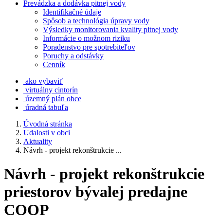
Prevádzka a dodávka pitnej vody
Identifikačné údaje
Spôsob a technológia úpravy vody
Výsledky monitorovania kvality pitnej vody
Informácie o možnom riziku
Poradenstvo pre spotrebiteľov
Poruchy a odstávky
Cenník
ako vybaviť
virtuálny cintorín
územný plán obce
úradná tabuľa
Úvodná stránka
Udalosti v obci
Aktuality
Návrh - projekt rekonštrukcie ...
Návrh - projekt rekonštrukcie
priestorov bývalej predajne
COOP