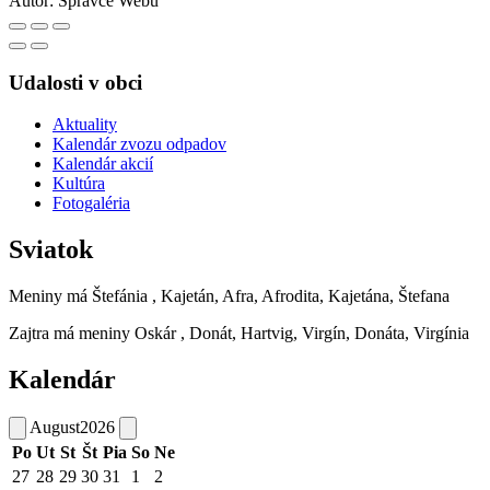
Autor:
Správce Webu
Udalosti v obci
Aktuality
Kalendár zvozu odpadov
Kalendár akcií
Kultúra
Fotogaléria
Sviatok
Meniny má
Štefánia
, Kajetán, Afra, Afrodita, Kajetána, Štefana
Zajtra má meniny
Oskár
, Donát, Hartvig, Virgín, Donáta, Virgínia
Kalendár
August
2026
Po
Ut
St
Št
Pia
So
Ne
27
28
29
30
31
1
2