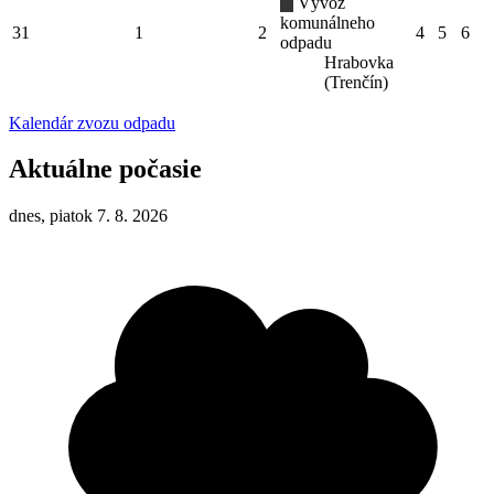
Vývoz
komunálneho
31
1
2
4
5
6
odpadu
Hrabovka
(Trenčín)
Kalendár zvozu odpadu
Aktuálne počasie
dnes, piatok 7. 8. 2026