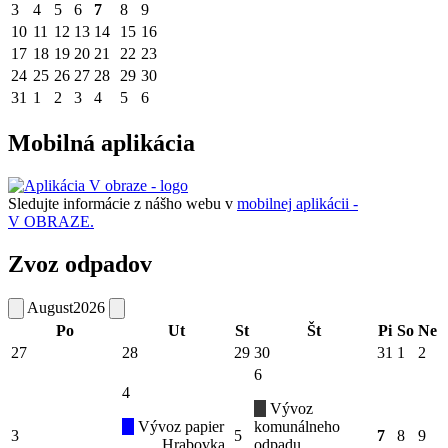
3
4
5
6
7
8
9
10
11
12
13
14
15
16
17
18
19
20
21
22
23
24
25
26
27
28
29
30
31
1
2
3
4
5
6
Mobilná aplikácia
Sledujte informácie z nášho webu v
mobilnej aplikácii -
V OBRAZE.
Zvoz odpadov
August
2026
Po
Ut
St
Št
Pi
So
Ne
27
28
29
30
31
1
2
6
4
Vývoz
Vývoz papier
komunálneho
3
5
7
8
9
Hrabovka
odpadu