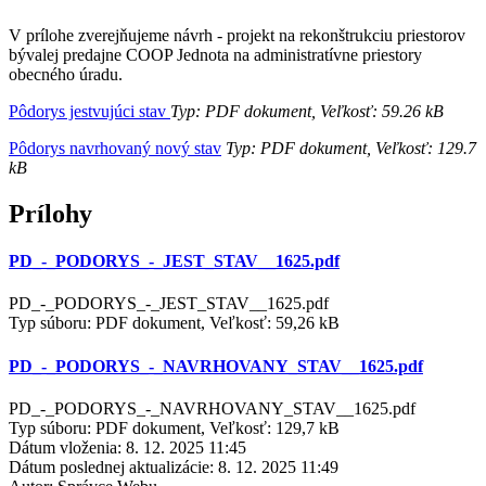
V prílohe zverejňujeme návrh - projekt na rekonštrukciu priestorov
bývalej predajne COOP Jednota na administratívne priestory
obecného úradu.
Pôdorys jestvujúci stav
Typ: PDF dokument, Veľkosť: 59.26 kB
Pôdorys navrhovaný nový stav
Typ: PDF dokument, Veľkosť: 129.7
kB
Prílohy
PD_-_PODORYS_-_JEST_STAV__1625.pdf
PD_-_PODORYS_-_JEST_STAV__1625.pdf
Typ súboru: PDF dokument, Veľkosť: 59,26 kB
PD_-_PODORYS_-_NAVRHOVANY_STAV__1625.pdf
PD_-_PODORYS_-_NAVRHOVANY_STAV__1625.pdf
Typ súboru: PDF dokument, Veľkosť: 129,7 kB
Dátum vloženia:
8. 12. 2025 11:45
Dátum poslednej aktualizácie:
8. 12. 2025 11:49